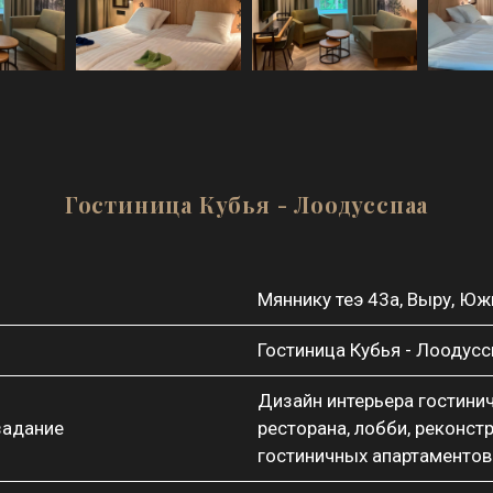
Гостиница Кубья - Лоодусспаа
Мяннику теэ 43а, Выру, Юж
Гостиница Кубья - Лоодусс
Дизайн интерьера гостини
задание
ресторана, лобби, реконст
гостиничных апартаментов