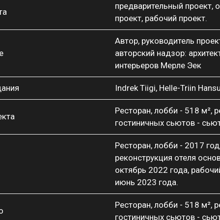
предварительный проект, 
та
проект, рабочий проект.
Автор, руководитель проек
е
авторский надзор: архитек
интерьеров Мерле Эек
дания
Indrek Tiigi, Helle-Triin Han
Ресторан, лобби - 518 м², 
екта
гостиничных сьютов - сьют
Ресторан, лобби - 2017 год
реконструкция отеля основ
октябрь 2022 года, рабочий
июнь 2023 года.
Ресторан, лобби - 518 м², 
о
гостиничных сьютов - сьют