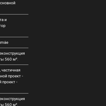
основной
та и
тор
sumäe
реконструкция
ы 560 м².
, частичная
ной проект -
 проект -
реконструкция
ы 560 м².