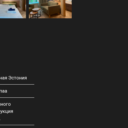
ная Эстония
паа
чного
рукция
.