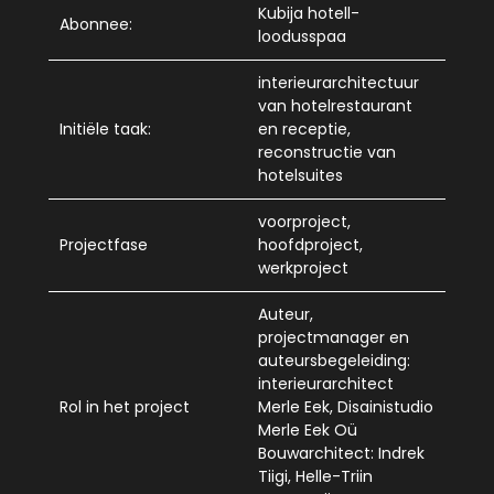
Kubija hotell-
Abonnee:
loodusspaa
interieurarchitectuur
van hotelrestaurant
Initiële taak:
en receptie,
reconstructie van
hotelsuites
voorproject,
Projectfase
hoofdproject,
werkproject
Auteur,
projectmanager en
auteursbegeleiding:
interieurarchitect
Rol in het project
Merle Eek, Disainistudio
Merle Eek Oü
Bouwarchitect: Indrek
Tiigi, Helle-Triin