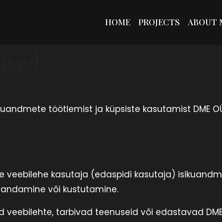
HOME
PROJECTS
ABOUT 
used
kuandmete töötlemist ja küpsiste kasutamist DME O
e veebilehe kasutaja (edaspidi kasutaja) isikuan
arandamine või kustutamine.
d veebilehte, tarbivad teenuseid või edastavad DME-l