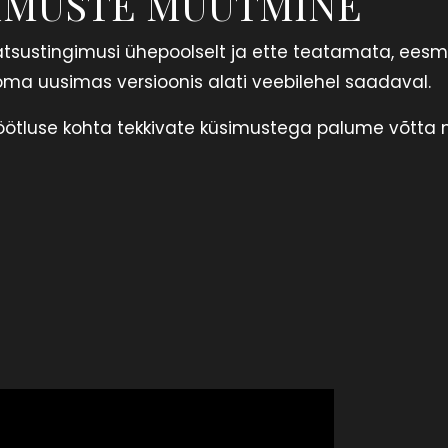
GIMUSTE MUUTMINE
tsustingimusi ühepoolselt ja ette teatamata, ees
ma uusimas versioonis alati veebilehel saadaval.
öötluse kohta tekkivate küsimustega palume võtta