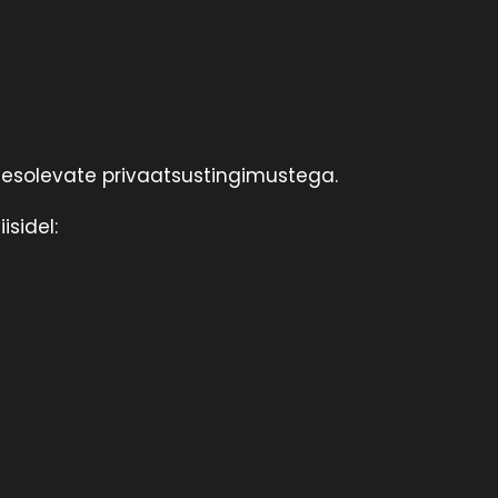
esolevate privaatsustingimustega.
sidel: