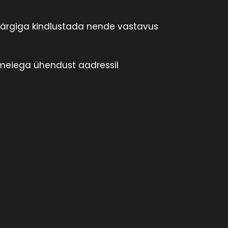
märgiga kindlustada nende vastavus
 meiega ühendust aadressil