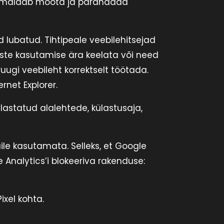
võimaldab mõõta ja parandada
 lubatud. Tihtipeale veebilehitsejad
iste kasutamise ära keelata või need
ugi veebileht korrektselt töötada.
rnet Explorer.
astatud alalehtede, külastusaja,
ile kasutamata. Selleks, et Google
nalytics’i blokeeriva rakenduse:
xel kohta.