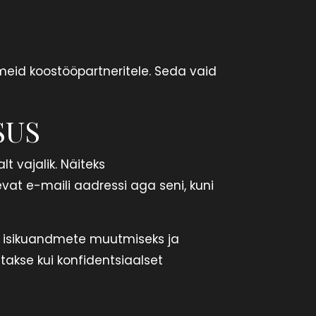
meid koostööpartneritele. Seda vaid
SUS
t vajalik. Näiteks
at e-maili aadressi aga seni, kuni
s isikuandmete muutmiseks ja
etakse kui konfidentsiaalset