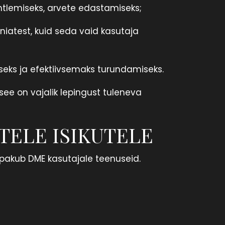
htlemiseks, arvete edastamiseks;
niatest, kuid seda vaid kasutaja
eks ja efektiivsemaks turundamiseks.
see on vajalik lepingust tuleneva
ELE ISIKUTELE
l pakub DME kasutajale teenuseid.