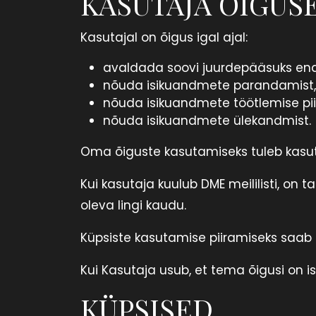
KASUTAJA ÕIGUS
Kasutajal on õigus igal ajal:
avaldada soovi juurdepääsuks en
nõuda isikuandmete parandamist, 
nõuda isikuandmete töötlemise pii
nõuda isikuandmete ülekandmist.
Oma õiguste kasutamiseks tuleb kasut
Kui kasutaja kuulub DME meililisti, on t
oleva lingi kaudu.
Küpsiste kasutamise piiramiseks saab 
Kui Kasutaja usub, et tema õigusi on i
KÜPSISED