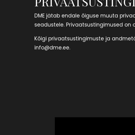
PRIVAATSUSTIN
DME jätab endale õiguse muuta privaa
seadustele. Privaatsustingimused on o
Kõigi privaatsustingimuste ja andmet
info@dme.ee.