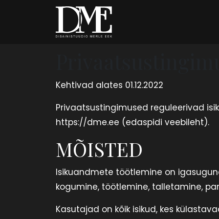
Privaatsustingim
Kehtivad alates 01.12.2022
Privaatsustingimused reguleerivad isi
https://dme.ee (edaspidi veebileht).
MÕISTED
Isikuandmete töötlemine on igasugun
kogumine, töötlemine, talletamine, p
Kasutajad on kõik isikud, kes külastava