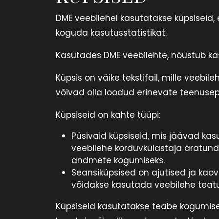
DME veebilehel kasutatakse küpsisei
koguda kasutusstatistikat.
Kasutades DME veebilehte, nõustub kasu
Küpsis on väike tekstifail, mille veeb
võivad olla loodud erinevate teenusepak
Küpsiseid on kahte tüüpi:
Püsivaid küpsiseid, mis jäävad kasu
veebilehe korduvkülastaja äratundm
andmete kogumiseks.
Seansiküpsised on ajutised ja kaov
võidakse kasutada veebilehe teatu
Küpsiseid kasutatakse teabe kogumiseks