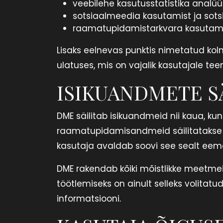
veebilehe kasutusstatistika analüüs
sotsiaalmeedia kasutamist ja sotsi
raamatupidamistarkvara kasutami
Lisaks eelnevas punktis nimetatud kol
ulatuses, mis on vajalik kasutajale te
ISIKUANDMETE SÄ
DME säilitab isikuandmeid nii kaua, kun
raamatupidamisandmeid säilitatakse 7 
kasutaja avaldab soovi see sealt ee
DME rakendab kõiki mõistlikke meetme
töötlemiseks on ainult selleks volitatu
informatsiooni.