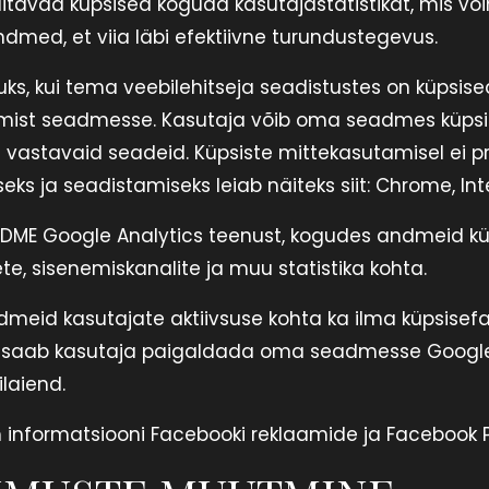
aitavad küpsised koguda kasutajastatistikat, mis 
dmed, et viia läbi efektiivne turundustegevus.
s, kui tema veebilehitseja seadistustes on küpsised
itamist seadmesse. Kasutaja võib oma seadmes küps
vastavaid seadeid. Küpsiste mittekasutamisel ei pru
eks ja seadistamiseks leiab näiteks siit: Chrome, Inte
 DME Google Analytics teenust, kogudes andmeid kül
e, sisenemiskanalite ja muu statistika kohta.
dmeid kasutajate aktiivsuse kohta ka ilma küpsisefa
 saab kasutaja paigaldada oma seadmesse Google A
laiend.
 informatsiooni Facebooki reklaamide ja Facebook Pi