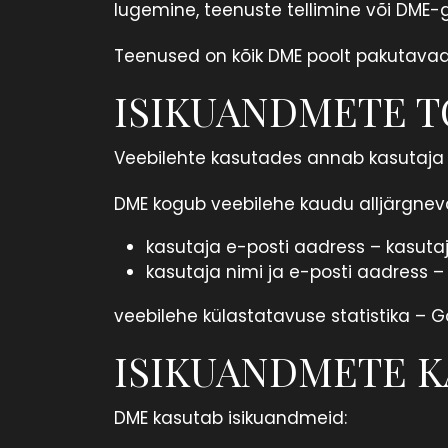
lugemine, teenuste tellimine või DME-
Teenused on kõik DME poolt pakutavad 
ISIKUANDMETE 
Veebilehte kasutades annab kasutaja
DME kogub veebilehe kaudu alljärgnevai
kasutaja e-posti aadress – kasutaja 
kasutaja nimi ja e-posti aadress –
veebilehe külastatavuse statistika – Go
ISIKUANDMETE 
DME kasutab isikuandmeid: