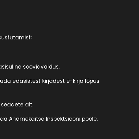
kustutamist;
sisuline sooviavaldus.
buda edasistest kirjadest e-kirja lõpus
seadete alt.
uda Andmekaitse Inspektsiooni poole.