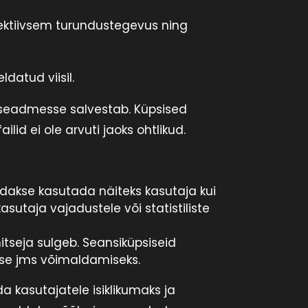
ektiivsem turundustegevus ning
datud viisil.
e seadmesse salvestab. Küpsised
id ei ole arvuti jaoks ohtlikud.
õidakse kasutada näiteks kasutaja kui
utaja vajadustele või statistiliste
itseja sulgeb. Seansiküpsiseid
ise jms võimaldamiseks.
a kasutajatele isiklikumaks ja