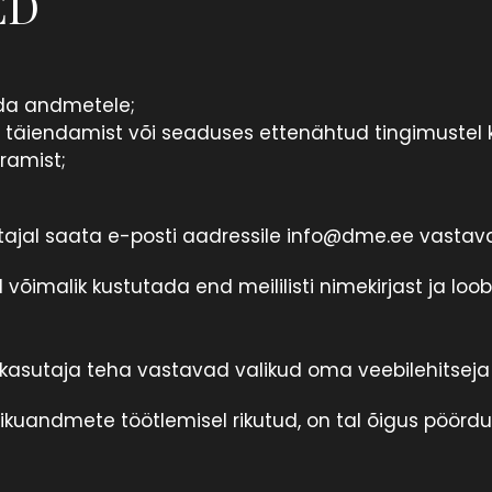
ED
da andmetele;
täiendamist või seaduses ettenähtud tingimustel 
ramist;
ajal saata e-posti aadressile info@dme.ee vastava
al võimalik kustutada end meililisti nimekirjast ja loo
kasutaja teha vastavad valikud oma veebilehitseja 
sikuandmete töötlemisel rikutud, on tal õigus pöörd