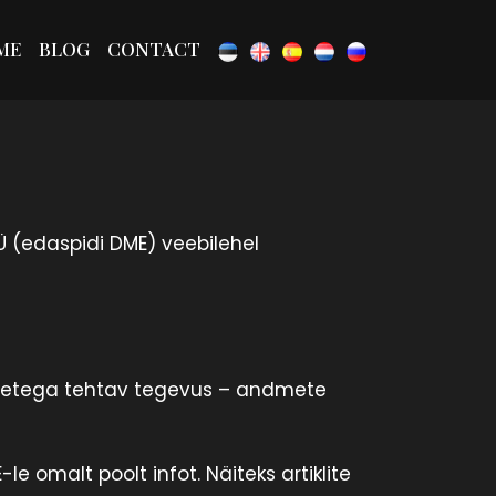
ME
BLOG
CONTACT
Ü (edaspidi DME) veebilehel
dmetega tehtav tegevus – andmete
e omalt poolt infot. Näiteks artiklite