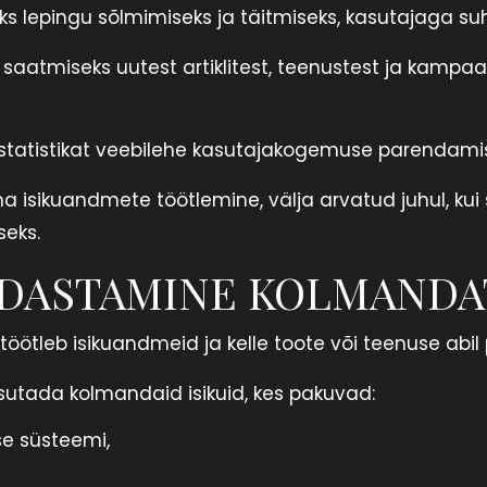
ks lepingu sõlmimiseks ja täitmiseks, kasutajaga su
 saatmiseks uutest artiklitest, teenustest ja kampaa
statistikat veebilehe kasutajakogemuse parendamis
ma isikuandmete töötlemine, välja arvatud juhul, kui 
seks.
DASTAMINE KOLMANDAT
 töötleb isikuandmeid ja kelle toote või teenuse abi
utada kolmandaid isikuid, kes pakuvad:
e süsteemi,