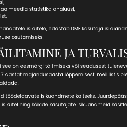
i,
aalmeedia statistika analüüsi,
st.
mandatele isikutele, edastab DME kasutaja isikuand
enuse osutamiseks.
ILITAMINE JA TURVALI
i see on eesmärgi täitmiseks või seadusest tuleneval
aastat majandusaasta lõppemisest, meililistis olev
maldada.
id töödeldavate isikuandmete kaitseks. Juurdepää
d isikutel ning kõikide kasutajate isikuandmeid käsitl