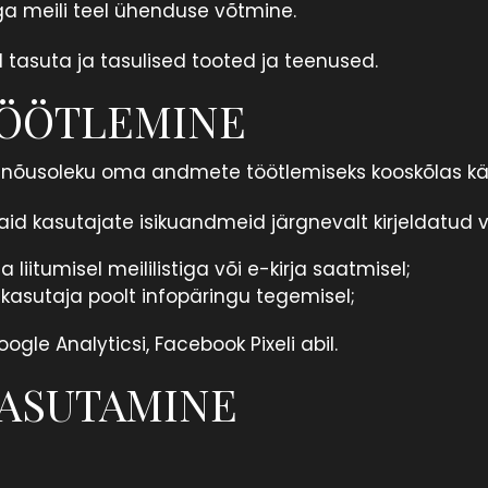
ga meili teel ühenduse võtmine.
tasuta ja tasulised tooted ja teenused.
TÖÖTLEMINE
 nõusoleku oma andmete töötlemiseks kooskõlas kä
d kasutajate isikuandmeid järgnevalt kirjeldatud vii
liitumisel meililistiga või e-kirja saatmisel;
 kasutaja poolt infopäringu tegemisel;
ogle Analyticsi, Facebook Pixeli abil.
KASUTAMINE