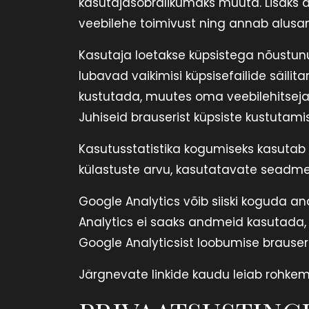
kasutajasõbralikumaks muuta. Lisaks 
veebilehe toimivust ning annab alusan
Kasutaja loetakse küpsistega nõustunuk
lubavad vaikimisi küpsisefailide säil
kustutada, muutes oma veebilehitseja 
Juhiseid brauserist küpsiste kustutamis
Kasutusstatistika kogumiseks kasutab
külastuste arvu, kasutatavate seadmet
Google Analytics võib siiski koguda an
Analytics ei saaks andmeid kasutada,
Google Analyticsist loobumise brauseri
Järgnevate linkide kaudu leiab rohkem