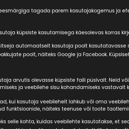
d, eesmärgiga tagada parem kasutajakogemus ja ef
taja küpsiste kasutamisega käesolevas korras kirjel
ilehitseja automaatselt kasutaja poolt kasutatavass
kujate poolt, näiteks Google ja Facebook. Küpsisefail
taja arvutis olevasse küpsiste faili püsivalt. Neid v
iseks ja veebilehe sisu kohandamiseks vastavalt kas
ad, kui kasutaja veebilehelt lahkub või oma veebileh
d funktsioonide, näiteks teenuse või toote taotlem
 selle kohta, kuidas veebilehte kasutatakse, et sed