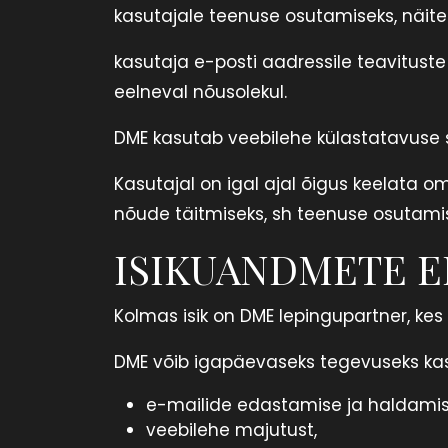
kasutajale teenuse osutamiseks, näite
kasutaja e-posti aadressile teavituste
eelneval nõusolekul.
DME kasutab veebilehe külastatavuse 
Kasutajal on igal ajal õigus keelata o
nõude täitmiseks, sh teenuse osutami
ISIKUANDMETE E
Kolmas isik on DME lepingupartner, kes
DME võib igapäevaseks tegevuseks kas
e-mailide edastamise ja haldamis
veebilehe majutust,