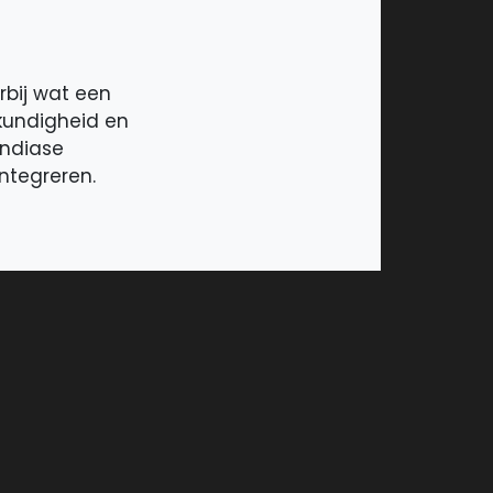
rbij wat een
kundigheid en
Indiase
ntegreren.