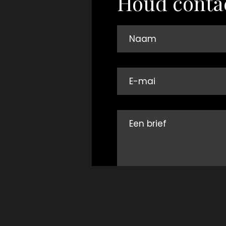
Houd conta
Ik ga akkoord met he