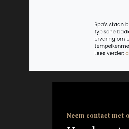
Spa’s staan b
typische badk
ervaring om e
tempelkenmer
Lees verder:
a
Neem contact met 